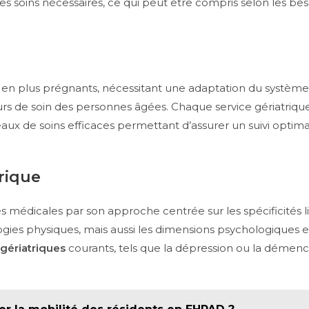
es soins nécessaires, ce qui peut être compris selon les be
 en plus prégnants, nécessitant une adaptation du système d
ours de soin des personnes âgées. Chaque service gériatriq
 de soins efficaces permettant d’assurer un suivi optimal 
trique
s médicales par son approche centrée sur les spécificités l
logies physiques, mais aussi les dimensions psychologiques et
gériatriques
courants, tels que la dépression ou la démence,