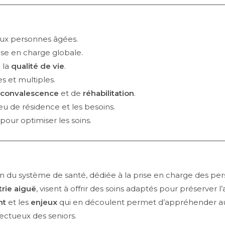
aux personnes âgées.
ise en charge globale.
 la
qualité de vie
.
s et multiples.
convalescence
et de
réhabilitation
.
ieu de résidence et les besoins.
our optimiser les soins.
ein du système de santé, dédiée à la prise en charge des p
trie aiguë
, visent à offrir des soins adaptés pour préserver 
nt
et les
enjeux
qui en découlent permet d’appréhender au m
ctueux des seniors.