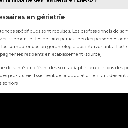
 la mobilité des résidents en EHPAD ?
ssaires en gériatrie
étences spécifiques sont requises. Les professionnels de san
vieillissement et les besoins particuliers des personnes âgé
les compétences en gérontologie des intervenants. Il est e
agner les résidents en établissement (
source
).
tème de santé, en offrant des soins adaptés aux besoins des
x enjeux du vieillissement de la population en font des enti
 seniors.