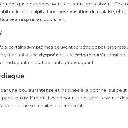
fréquent que des signes avant-coureurs apparaissent. Ces al
habituelle
, des
palpitations
, des
sensation de malaise
, et d
ficulté à respirer
au quotidien.
?
utefois, certains symptômes peuvent se développer progres
ller, menant à une
dyspnée
et une
fatigue
qui s’intensifient
cer, indiquant un état de santé préoccupant.
ardiaque
t par une
douleur intense
et inopinée à la poitrine, qui peut
parait pas isolément. Les personnes peuvent ressentir de
la douleur ne se manifeste clairement.