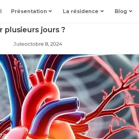
l
Présentation
La résidence
Blog
r plusieurs jours ?
Julie
octobre 8, 2024