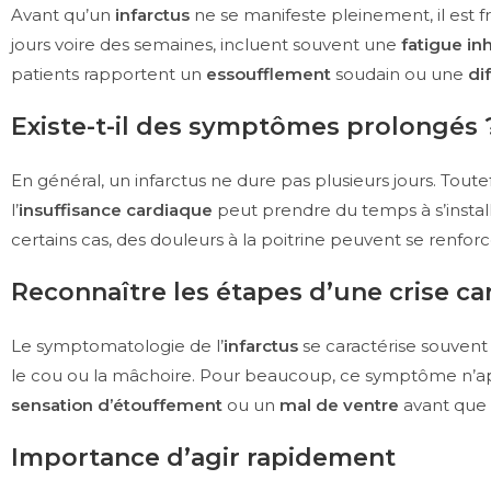
Avant qu’un
infarctus
ne se manifeste pleinement, il est 
jours voire des semaines, incluent souvent une
fatigue in
patients rapportent un
essoufflement
soudain ou une
dif
Existe-t-il des symptômes prolongés 
En général, un infarctus ne dure pas plusieurs jours. To
l’
insuffisance cardiaque
peut prendre du temps à s’insta
certains cas, des douleurs à la poitrine peuvent se renfor
Reconnaître les étapes d’une crise c
Le symptomatologie de l’
infarctus
se caractérise souven
le cou ou la mâchoire. Pour beaucoup, ce symptôme n’ap
sensation d’étouffement
ou un
mal de ventre
avant que 
Importance d’agir rapidement