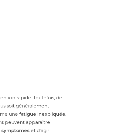
ention rapide. Toutefois, de
ctus soit généralement
comme une
fatigue inexpliquée
,
rs
peuvent apparaître
x
symptômes
et d’agir