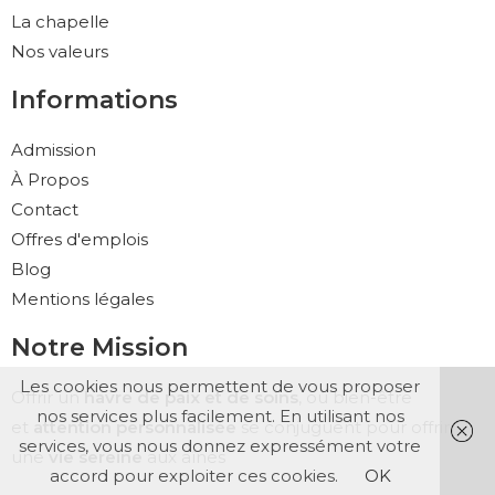
La chapelle
Nos valeurs
Informations
Admission
À Propos
Contact
Offres d'emplois
Blog
Mentions légales
Notre Mission
Les cookies nous permettent de vous proposer
Offrir un
havre de paix et de soins
, où bien-être
nos services plus facilement. En utilisant nos
et
attention personnalisée
se conjuguent pour offrir
services, vous nous donnez expressément votre
une
vie sereine
aux aînés
accord pour exploiter ces cookies.
OK