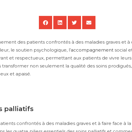
nement des patients confrontés à des maladies graves et à des
leur, le soutien psychologique, l’
accompagnement
social 
rant et respectueux, permettant aux patients de vivre leu
ns transformer non seulement la qualité des soins prodigués,
ieux et apaisé.
palliatifs
s patients confrontés à des maladies graves et à faire face à l
ns les quatre piliers essentiels des soins palliatifs et com