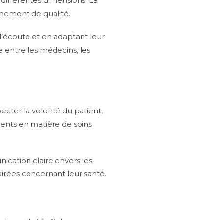
différentes dimensions. La
gnement de qualité.
à l’écoute et en adaptant leur
e entre les médecins, les
pecter la volonté du patient,
tients en matière de soins
ication claire envers les
lairées concernant leur santé.