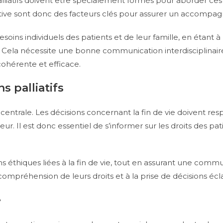
lliatifs doivent être spécialement formés pour aborder ces 
liative sont donc des facteurs clés pour assurer un accompa
esoins individuels des patients et de leur famille, en étant 
. Cela nécessite une bonne communication interdisciplinair
cohérente et efficace.
s palliatifs
 centrale. Les décisions concernant la fin de vie doivent res
r. Il est donc essentiel de s’informer sur les droits des pa
 éthiques liées à la fin de vie, tout en assurant une commun
 compréhension de leurs droits et à la prise de décisions éc
e