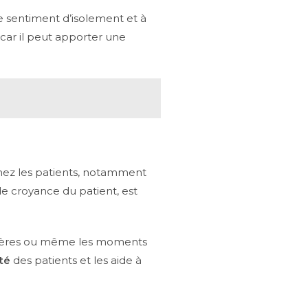
le sentiment d’isolement et à
 car il peut apporter une
r chez les patients, notamment
de croyance du patient, est
 prières ou même les moments
té
des patients et les aide à