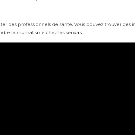
lter des professionnels de santé. Vous pouvez trouver des in
re le rhumatisme chez les seniors
.