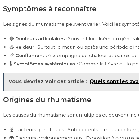
Symptômes à reconnaître
Les signes du rhumatisme peuvent varier. Voici les symptô
🔴
Douleurs articulaires :
Souvent localisées ou générali
🧊
Raideur :
Surtout le matin ou après une période d’inac
📏
Gonflement :
Accompagné de chaleur et parfois de ro
🌡️
Symptômes systémiques :
Comme la fièvre ou la per
vous devriez voir cet article :
Quels sont les av
Origines du rhumatisme
Les causes du rhumatisme sont multiples et peuvent inclu
🧬 Facteurs génétiques : Antécédents familiaux influen
🌍 Facteurs environnementaux : Exposition à certains 