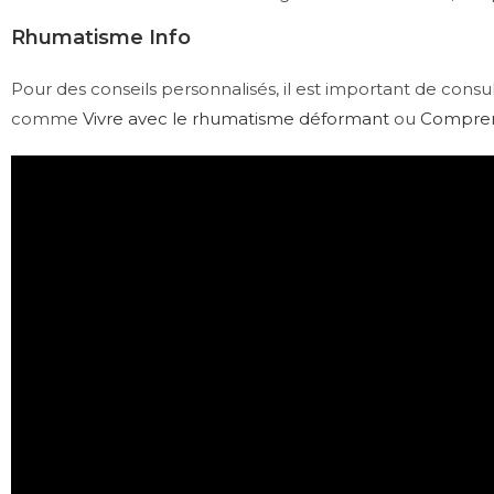
Rhumatisme Info
Pour des conseils personnalisés, il est important de consu
comme
Vivre avec le rhumatisme déformant
ou
Comprend