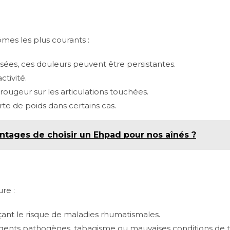
mes les plus courants :
sées, ces douleurs peuvent être persistantes.
tivité.
ugeur sur les articulations touchées.
te de poids dans certains cas.
antages de choisir un Ehpad pour nos aînés ?
re :
çant le risque de maladies rhumatismales.
agents pathogènes, tabagisme ou mauvaises conditions de tr