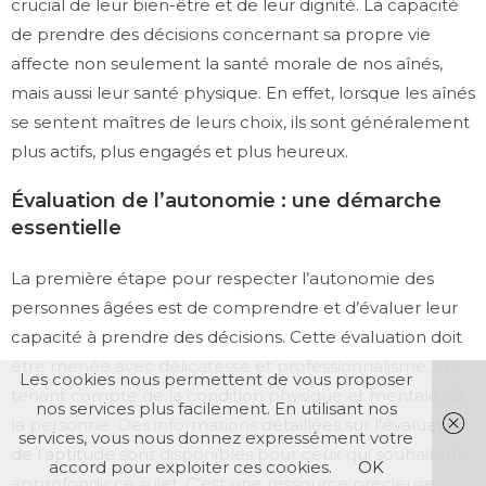
crucial de leur bien-être et de leur dignité. La capacité
de prendre des décisions concernant sa propre vie
affecte non seulement la santé morale de nos aînés,
mais aussi leur santé physique. En effet, lorsque les aînés
se sentent maîtres de leurs choix, ils sont généralement
plus actifs, plus engagés et plus heureux.
Évaluation de l’autonomie : une démarche
essentielle
La première étape pour respecter l’autonomie des
personnes âgées est de comprendre et d’évaluer leur
capacité à prendre des décisions. Cette évaluation doit
être menée avec délicatesse et professionnalisme, en
Les cookies nous permettent de vous proposer
tenant compte de la condition physique et mentale de
nos services plus facilement. En utilisant nos
la personne. Des informations
détaillées sur l’évaluation
services, vous nous donnez expressément votre
de l’aptitude
sont disponibles pour ceux qui souhaitent
accord pour exploiter ces cookies.
OK
approfondir ce sujet. C’est une ressource précieuse