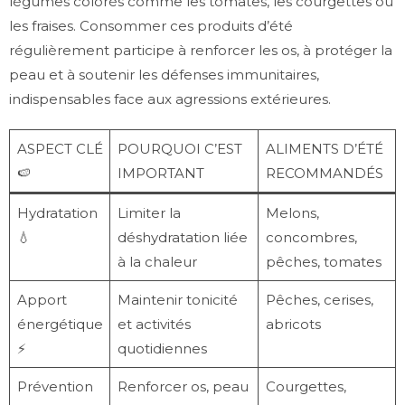
légumes colorés comme les tomates, les courgettes ou
les fraises. Consommer ces produits d’été
régulièrement participe à renforcer les os, à protéger la
peau et à soutenir les défenses immunitaires,
indispensables face aux agressions extérieures.
ASPECT CLÉ
POURQUOI C’EST
ALIMENTS D’ÉTÉ
🍉
IMPORTANT
RECOMMANDÉS
Hydratation
Limiter la
Melons,
💧
déshydratation liée
concombres,
à la chaleur
pêches, tomates
Apport
Maintenir tonicité
Pêches, cerises,
énergétique
et activités
abricots
⚡
quotidiennes
Prévention
Renforcer os, peau
Courgettes,