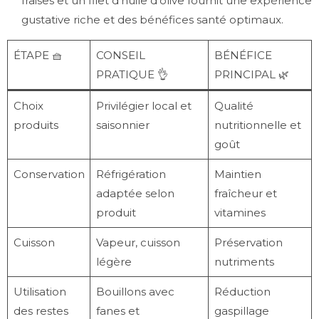
fraises et un filet d’huile d’olive fournit une expérience
gustative riche et des bénéfices santé optimaux.
ÉTAPE 🧺
CONSEIL
BÉNÉFICE
PRATIQUE 👌
PRINCIPAL 🌿
Choix
Privilégier local et
Qualité
produits
saisonnier
nutritionnelle et
goût
Conservation
Réfrigération
Maintien
adaptée selon
fraîcheur et
produit
vitamines
Cuisson
Vapeur, cuisson
Préservation
légère
nutriments
Utilisation
Bouillons avec
Réduction
des restes
fanes et
gaspillage