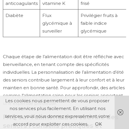
anticoagulants
vitamine K
frisé
Diabète
Flux
Privilégier fruits à
glycémique à
faible indice
surveiller
glycémique
Chaque étape de l’alimentation doit être réfléchie avec
bienveillance, en tenant compte des spécificités
individuelles. La personnalisation de l’alimentation d’été
des seniors contribue largement à leur confort et à leur
maintien en bonne santé. Pour approfondir, des articles
comme
l’alimentation saine pour les seniors
apportent
Les cookies nous permettent de vous proposer
une expertise précieuse.
nos services plus facilement. En utilisant nos
FAQ sur l’alimentation estivale des
services, vous nous donnez expressément votre
accord pour exploiter ces cookies.
OK
seniors : conseils pratiques et