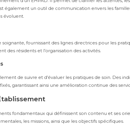
nnement d’un EHPAD. Il permet de clarifier les attentes, les
est également un outil de communication envers les famille
s évoluent.
soignante, fournissant des lignes directrices pour les prati
 des résidents et l’organisation des activités.
es
ement de suivre et d’évaluer les pratiques de soin. Des in
fixés, garantissant ainsi une amélioration continue des servi
Établissement
ents fondamentaux qui définissent son contenu et ses orie
entales, les missions, ainsi que les objectifs spécifiques.