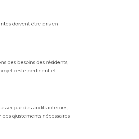
entes doivent être pris en
ons des besoins des résidents,
projet reste pertinent et
asser par des audits internes,
er des ajustements nécessaires