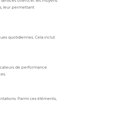
 services offerts et les moyens
s, leur permettant
ques quotidiennes. Cela inclut
dicateurs de performance
ces.
ntations. Parmi ces éléments,