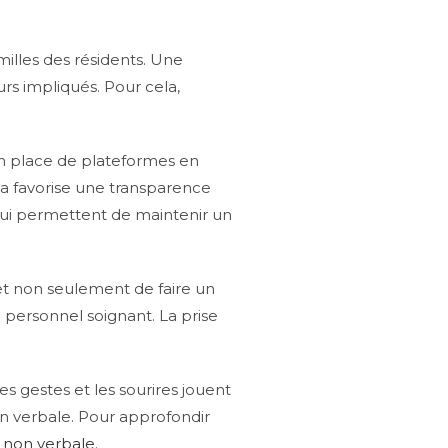
milles des résidents. Une
rs impliqués. Pour cela,
en place de plateformes en
ela favorise une transparence
 qui permettent de maintenir un
met non seulement de faire un
e personnel soignant. La prise
es gestes et les sourires jouent
ion verbale. Pour approfondir
n non verbale
.