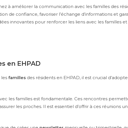
z à améliorer la communication avec les familles des rési
tion de confiance, favoriser l’échange d’informations et gara
dées innovantes pour renforcer les liens avec les familles e
ées en EHPAD
 les
familles
des résidents en EHPAD, il est crucial d’adop
vec les familles est fondamentale. Ces rencontres permetten
urer les proches. Il est essentiel d’offrir à ces réunions un c
fique de créer une
newsletter
mensuelle ou trimestrielle, qu