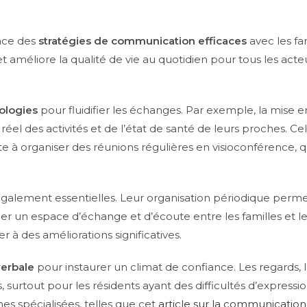
lace des
stratégies de communication efficaces
avec les fa
améliore la qualité de vie au quotidien pour tous les acteu
ologies
pour fluidifier les échanges. Par exemple, la mise 
éel des activités et de l’état de santé de leurs proches. C
ste à organiser des réunions régulières en visioconférence,
nt également essentielles. Leur organisation périodique per
réer un espace d’échange et d’écoute entre les familles et l
 à des améliorations significatives.
erbale
pour instaurer un climat de confiance. Les regards, l
, surtout pour les résidents ayant des difficultés d’express
hes spécialisées, telles que cet
article sur la communicatio