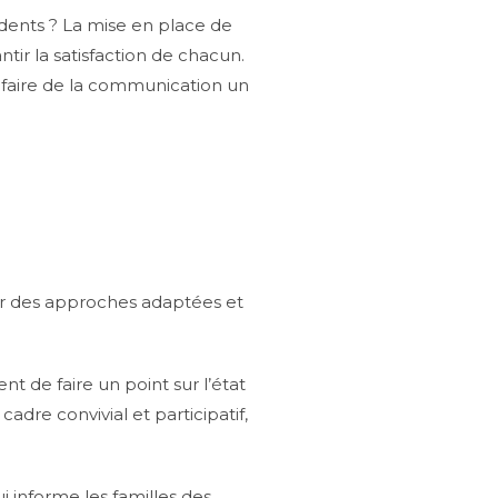
dents ? La mise en place de
ntir la satisfaction de chacun.
t faire de la communication un
ter des approches adaptées et
t de faire un point sur l’état
adre convivial et participatif,
i informe les familles des