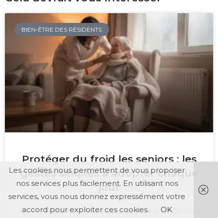
BIEN-ÊTRE DES RÉSIDENTS
Protéger du froid les seniors : les
Les cookies nous permettent de vous proposer
gestes simples à adopter chaque
nos services plus facilement. En utilisant nos
jour
services, vous nous donnez expressément votre
accord pour exploiter ces cookies.
OK
Quand le thermomètre baisse, beaucoup de familles