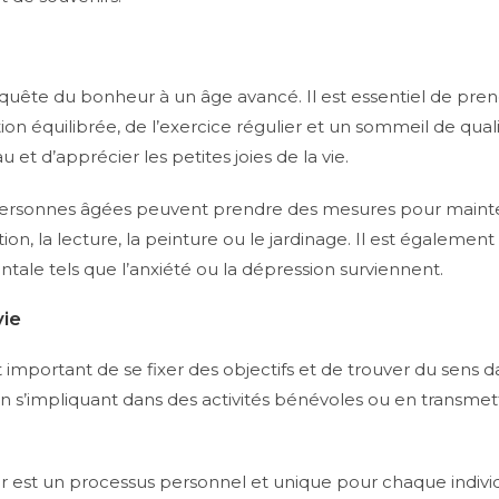
 quête du bonheur à un âge avancé. Il est essentiel de pre
 équilibrée, de l’exercice régulier et un sommeil de quali
u et d’apprécier les petites joies de la vie.
s personnes âgées peuvent prendre des mesures pour mainte
ation, la lecture, la peinture ou le jardinage. Il est égal
tale tels que l’anxiété ou la dépression surviennent.
vie
t important de se fixer des objectifs et de trouver du sens d
n s’impliquant dans des activités bénévoles ou en transmett
heur est un processus personnel et unique pour chaque indiv