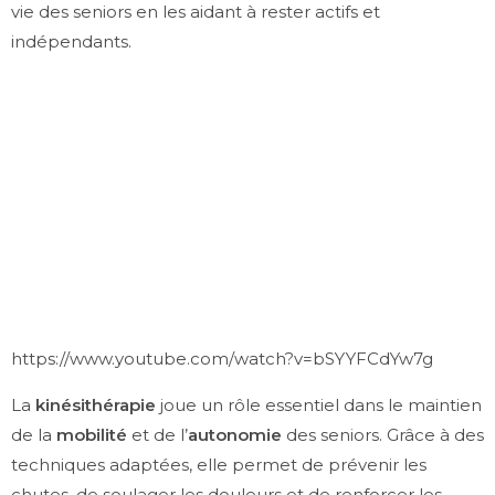
vie des seniors en les aidant à rester actifs et
indépendants.
https://www.youtube.com/watch?v=bSYYFCdYw7g
La
kinésithérapie
joue un rôle essentiel dans le maintien
de la
mobilité
et de l’
autonomie
des seniors. Grâce à des
techniques adaptées, elle permet de prévenir les
chutes, de soulager les douleurs et de renforcer les