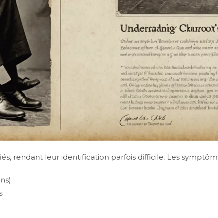
s, rendant leur identification parfois difficile. Les symptôme
ons)
s