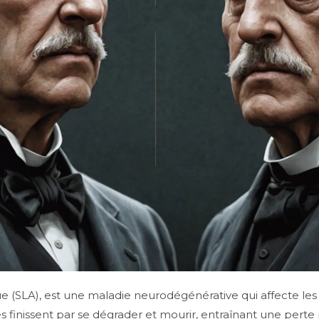
e (SLA), est une maladie neurodégénérative qui affecte le
 finissent par se dégrader et mourir, entraînant une perte 