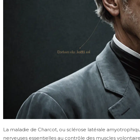
La maladie de Charcot, ou sclérose latérale amyotrophiqu
nerveuses essentielles au contrôle des muscles volontaires