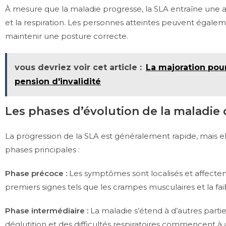
À mesure que la maladie progresse, la SLA entraîne une atr
et la respiration. Les personnes atteintes peuvent égaleme
maintenir une posture correcte.
vous devriez voir cet article :
La majoration pour
pension d'invalidité
Les phases d’évolution de la maladie
La progression de la SLA est généralement rapide, mais ell
phases principales :
Phase précoce :
Les symptômes sont localisés et affecten
premiers signes tels que les crampes musculaires et la f
Phase intermédiaire :
La maladie s’étend à d’autres part
déglutition et des difficultés respiratoires commencent à 