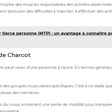
ophie des muscles responsables des activités vitales telles
nt éprouver des difficultés à marcher, à effectuer des acti
 tierce personne (MTP) : un avantage à connaître po
 de Charcot
e peut varier d’une personne à l’autre. En termes généraux,
t des groupes musculaires spécifiques. C’est à ce stade que
aiblesse des membres.
ies du corps, entraînant une perte de mobilité plus marqu
apparaître.