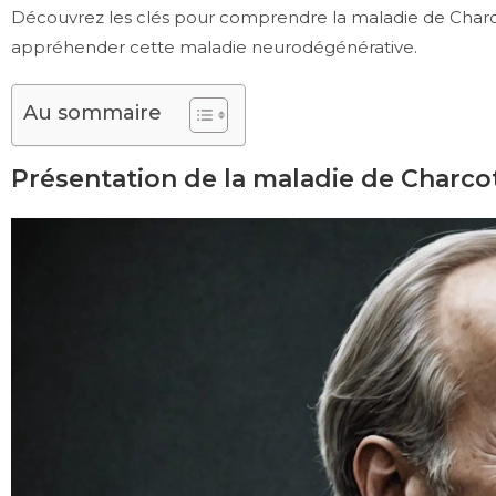
Découvrez les clés pour comprendre la maladie de Charcot 
appréhender cette maladie neurodégénérative.
Au sommaire
Présentation de la maladie de Charco