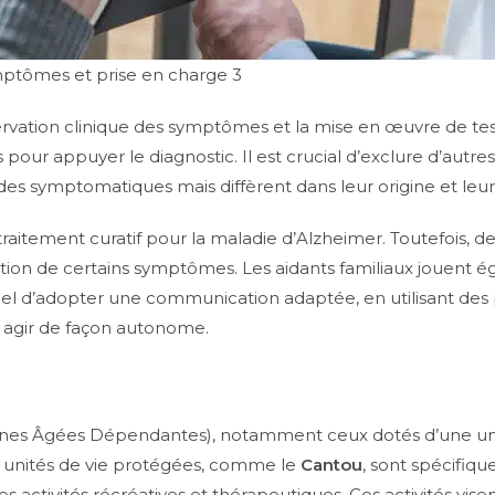
mptômes et prise en charge 3
ervation clinique des symptômes et la mise en œuvre de tes
s pour appuyer le diagnostic. Il est crucial d’exclure d’aut
es symptomatiques mais diffèrent dans leur origine et leur
cun traitement curatif pour la maladie d’Alzheimer. Toutefoi
lution de certains symptômes. Les aidants familiaux jouent 
el d’adopter une communication adaptée, en utilisant des p
 agir de façon autonome.
es Âgées Dépendantes), notamment ceux dotés d’une unit
Les unités de vie protégées, comme le
Cantou
, sont spécifiqu
activités récréatives et thérapeutiques. Ces activités vise