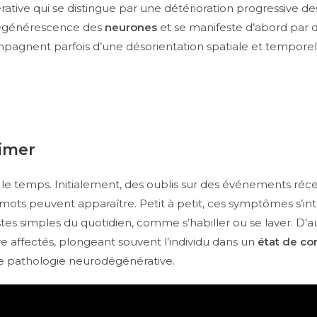
ive qui se distingue par une détérioration progressive des
 dégénérescence des
neurones
et se manifeste d’abord par 
mpagnent parfois d’une désorientation spatiale et tempore
imer
e temps. Initialement, des oublis sur des événements récent
 mots peuvent apparaître. Petit à petit, ces symptômes s’int
es simples du quotidien, comme s’habiller ou se laver. D’aut
 affectés, plongeant souvent l’individu dans un
état de co
tte pathologie neurodégénérative.