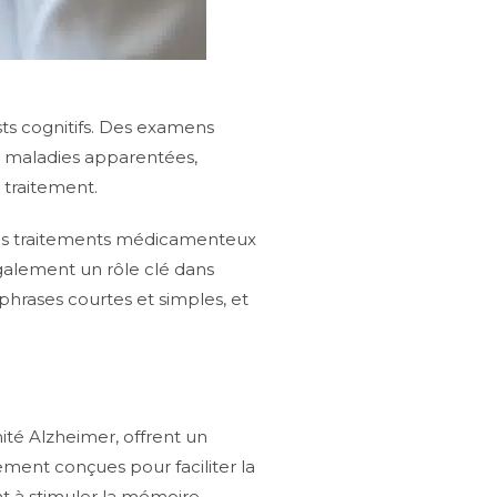
ts cognitifs. Des examens
res maladies apparentées,
 traitement.
s, des traitements médicamenteux
également un rôle clé dans
hrases courtes et simples, et
é Alzheimer, offrent un
ement conçues pour faciliter la
nt à stimuler la mémoire,