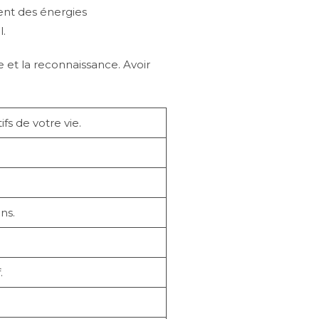
ent des énergies
l.
e et la reconnaissance. Avoir
s de votre vie.
ns.
.