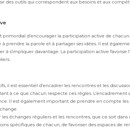
isir des outils qui correspondent aux besoins et aux compé
ive
est primordial d’encourager la participation active de chacun
é à prendre la parole et à partager ses idées. Il est égalem
iter à s’impliquer davantage. La participation active favoris
iers.
fs, il est essentiel d’encadrer les rencontres et les discussio
illant à ce que chacun respecte ces règles. L’encadrement 
lance. Il est également important de prendre en compte les 
échange.
iter les échanges réguliers et les rencontres, que ce soit dan
ns spécifiques de chacun, de favoriser des espaces de renc