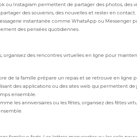
ook ou Instagram permettent de partager des photos, des v
partager des souvenirs, des nouvelles et rester en contact.
de messagerie instantanée comme WhatsApp ou Messenger po
mplement des pensées quotidiennes.
ganisez des rencontres virtuelles en ligne pour maintenir l
re de la famille prépare un repas et se retrouve en ligne 
tilisant des applications ou des sites web qui permettent de
temps ensemble.
omme les anniversaires ou les fêtes, organisez des fêtes vi
 ensemble.
iens familiaux forts. Les lettres manuscrites ou les colis p