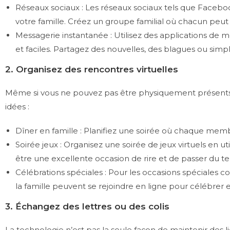
Réseaux sociaux : Les réseaux sociaux tels que Faceb
votre famille. Créez un groupe familial où chacun peut 
Messagerie instantanée : Utilisez des applications 
et faciles. Partagez des nouvelles, des blagues ou si
2. Organisez des rencontres virtuelles
Même si vous ne pouvez pas être physiquement présents, or
idées :
Dîner en famille : Planifiez une soirée où chaque memb
Soirée jeux : Organisez une soirée de jeux virtuels en u
être une excellente occasion de rire et de passer du 
Célébrations spéciales : Pour les occasions spéciales c
la famille peuvent se rejoindre en ligne pour célébrer
3. Échangez des lettres ou des colis
La technologie n’est pas la seule façon de maintenir des l