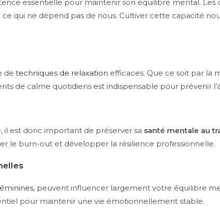
nce essentielle pour maintenir son équilibre mental. Les c
de ce qui ne dépend pas de nous. Cultiver cette capacité no
e de
techniques de relaxation
efficaces. Que ce soit par la 
ts de calme quotidiens est indispensable pour prévenir l’a
, il est donc important de préserver sa
santé mentale au tra
iter le burn-out et développer la résilience professionnelle.
nelles
féminines
, peuvent influencer largement votre équilibre men
ssentiel pour maintenir une vie émotionnellement stable.