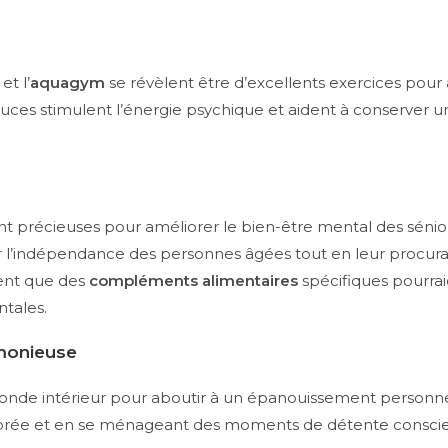
et l’
aquagym
se révèlent être d’excellents exercices pour all
douces stimulent l’énergie psychique et aident à conserver u
nt précieuses pour améliorer le bien-être mental des sénior
ir l’indépendance des personnes âgées tout en leur procura
rent que des
compléments alimentaires
spécifiques pourrai
ntales.
rmonieuse
re monde intérieur pour aboutir à un épanouissement personne
librée et en se ménageant des moments de détente conscien