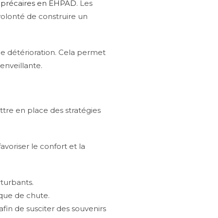
s précaires en EHPAD
. Les
volonté de construire un
de détérioration. Cela permet
enveillante.
ttre en place des stratégies
voriser le confort et la
rturbants.
sque de chute.
fin de susciter des souvenirs