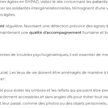
nnes âgées en EHPAD, visitez le site concernant les
patient
r les solidarités intergénérationnelles, témoignent d’une 
s âgées.
nté
régulière, favorisant une détection précoce des signes 
n maintenant une
qualité d’accompagnement
humaine et bi
ntes de troubles psychogériatriques, il est essentiel de me
ucial. Les lieux de vie doivent être aménagés de manière à fa
er :
rel pour éviter les ombres et les reflets qui peuvent être pe
ilement accessibles et sans angles vifs pour éviter tout ri
t leur passé, comme des photos ou des objets personnels, a