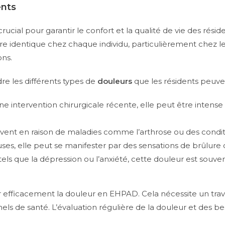
ents
ial pour garantir le confort et la qualité de vie des réside
re identique chez chaque individu, particulièrement chez l
ons.
e les différents types de
douleurs
que les résidents peuven
e intervention chirurgicale récente, elle peut être intense
ouvent en raison de maladies comme l’arthrose ou des conditio
uses, elle peut se manifester par des sensations de brûlure
tels que la dépression ou l’anxiété, cette douleur est souvent
er efficacement la douleur en EHPAD. Cela nécessite un trav
nels de santé. L’évaluation régulière de la douleur et des b