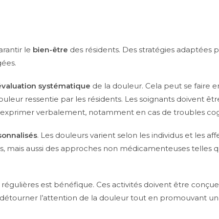
rantir le
bien-être
des résidents. Des stratégies adaptées p
gées.
évaluation systématique
de la douleur. Cela peut se faire en
ouleur ressentie par les résidents. Les soignants doivent êt
’exprimer verbalement, notamment en cas de troubles cogn
sonnalisés
. Les douleurs varient selon les individus et les af
ts, mais aussi des approches non médicamenteuses telles 
régulières est bénéfique. Ces activités doivent être conç
e détourner l’attention de la douleur tout en promouvant un