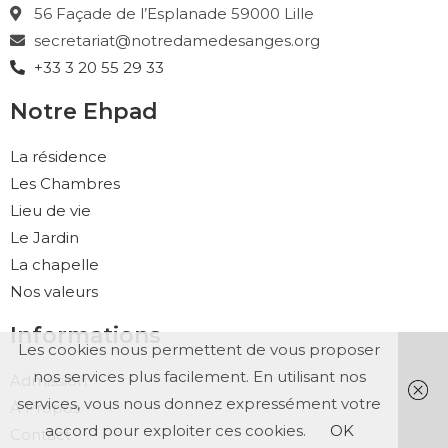
56 Façade de l’Esplanade 59000 Lille
secretariat@notredamedesanges.org
+33 3 20 55 29 33
Notre Ehpad
La résidence
Les Chambres
Lieu de vie
Le Jardin
La chapelle
Nos valeurs
Informations
Les cookies nous permettent de vous proposer
nos services plus facilement. En utilisant nos
Admission
services, vous nous donnez expressément votre
À Propos
accord pour exploiter ces cookies.
OK
Contact